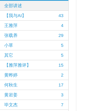
全部讲述
【我与AI】
43
王雅萍
4
张载养
29
小草
5
其它
5
【雅萍雅评】
15
黄晔婷
2
何秋生
17
黄岩姜
3
毕文杰
7