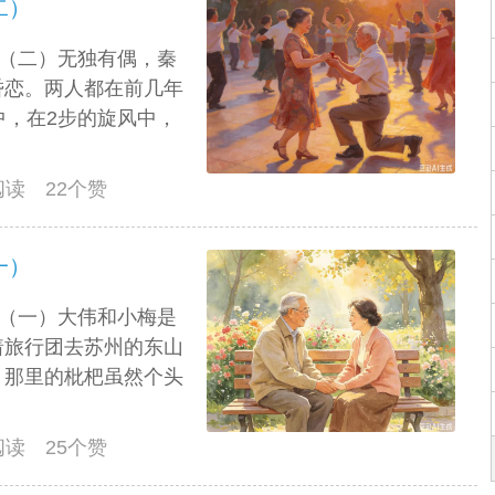
二）
萍（二）无独有偶，秦
昏恋。两人都在前几年
中，在2步的旋风中，
人阅读 22个赞
一）
萍（一）大伟和小梅是
着旅行团去苏州的东山
，那里的枇杷虽然个头
人阅读 25个赞