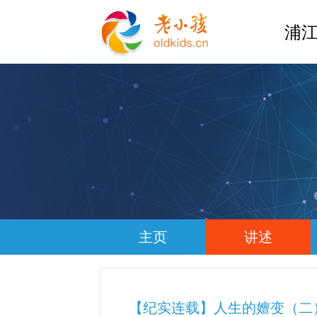
浦江
主页
讲述
【纪实连载】人生的嬗变（二