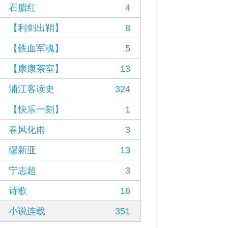
石腊红
4
【利剑出鞘】
8
【铁血军魂】
5
【康康茶室】
13
浦江客读史
324
【快乐一刻】
1
春风化雨
3
缪新亚
13
宁志超
3
诗歌
16
小说连载
351