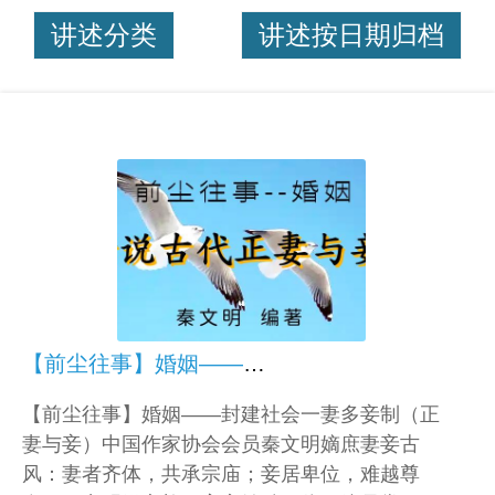
讲述分类
讲述按日期归档
【前尘往事】婚姻——封建社会一妻多妾制（正妻与妾）
【前尘往事】婚姻——封建社会一妻多妾制（正
妻与妾）中国作家协会会员秦文明嫡庶妻妾古
风：妻者齐体，共承宗庙；妾居卑位，难越尊