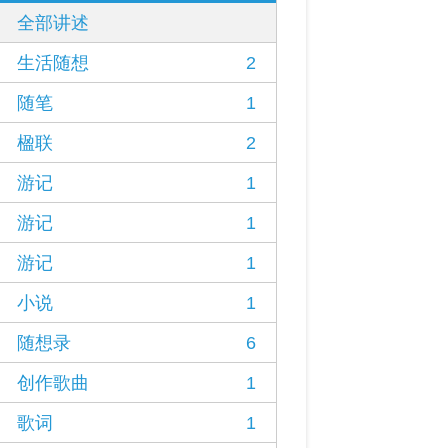
全部讲述
生活随想
2
随笔
1
楹联
2
游记
1
游记
1
游记
1
小说
1
随想录
6
创作歌曲
1
歌词
1