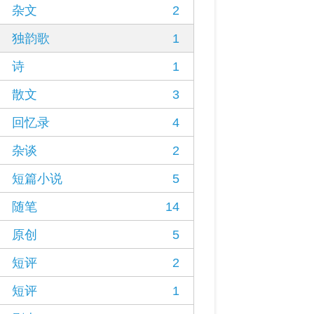
杂文
2
独韵歌
1
诗
1
散文
3
回忆录
4
杂谈
2
短篇小说
5
随笔
14
原创
5
短评
2
短评
1