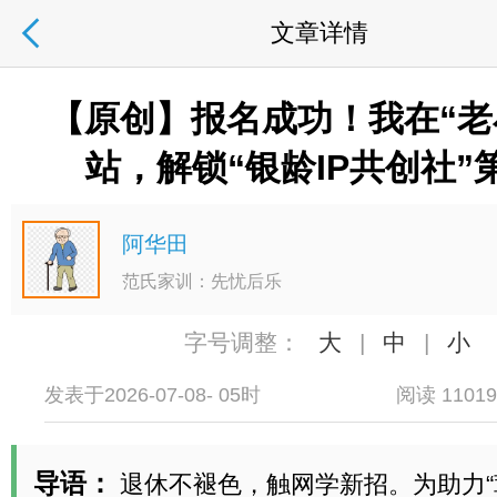
文章详情
【原创】报名成功！我在“老
站，解锁“银龄IP共创社”
阿华田
范氏家训：先忧后乐
字号调整：
大
|
中
|
小
发表于2026-07-08- 05时
阅读 1101
导语：
退休不褪色，触网学新招。为助力“