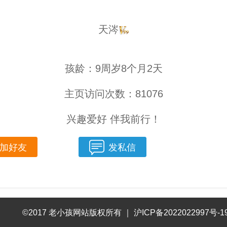
天涔
孩龄：9周岁8个月2天
主页访问次数：81076
兴趣爱好 伴我前行！
加好友
发私信
©2017 老小孩网站版权所有
｜
沪ICP备2022022997号-1