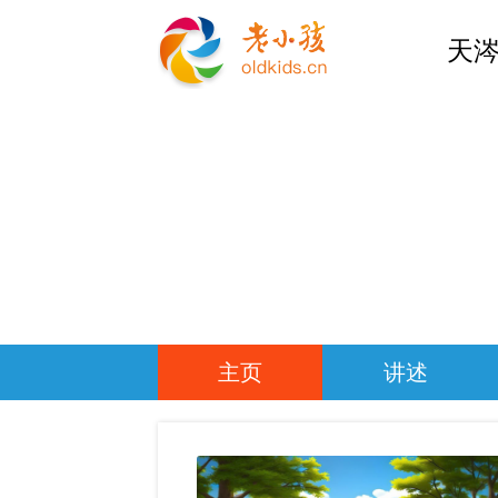
天涔
主页
讲述