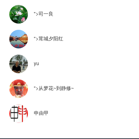
">司一良
">茸城夕阳红
yu
">从梦花~到静修~
申由甲