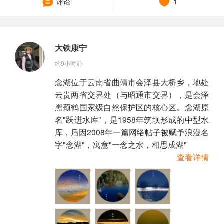
评论
1
大铁康宁
约9小时前
念湖位于云南省曲靖市会泽县大桥乡，地处
云贵两省交界处（与昭通市交界），是会泽
黑颈鹤国家级自然保护区的核心区。念湖原
名"跃进水库"，是1958年筑坝形成的中型水
库，后因2008年一篇网络帖子被赋予浪漫名
字"念湖"，寓意"一念之水，相思成湖"
查看详情