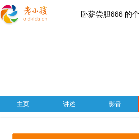
卧薪尝胆666 的
主页
讲述
影音