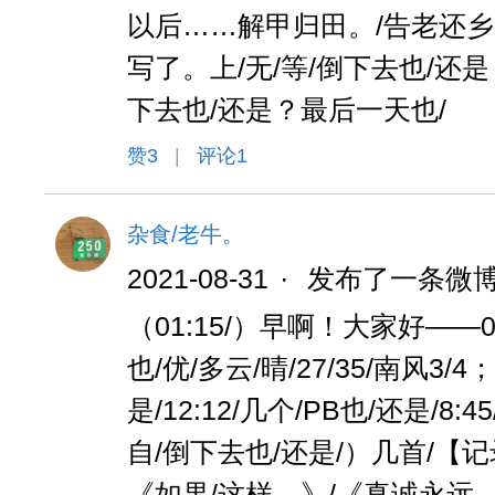
以后……解甲归田。/告老还乡
写了。上/无/等/倒下去也/还是
下去也/还是？最后一天也/
赞
3
|
评论1
杂食/老牛。
2021-08-31
·
发布了一条微
（01:15/）早啊！大家好——0
也/优/多云/晴/27/35/南风3
是/12:12/几个/PB也/还是/8
自/倒下去也/还是/）几首/【记
《如果/这样。》/《真诚永远