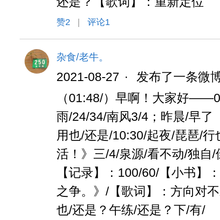
还是？【歌词】：重新定位
赞
2
|
评论1
杂食/老牛。
2021-08-27
·
发布了一条微
（01:48/）早啊！大家好——08
雨/24/34/南风3/4；昨晨/早了
用也/还是/10:30/起夜/琵琶/
活！》三/4/泉源/看不动/独自
【记录】：100/60/【小书】
之争。》/【歌词】：方向对不对
也/还是？午练/还是？下/有/