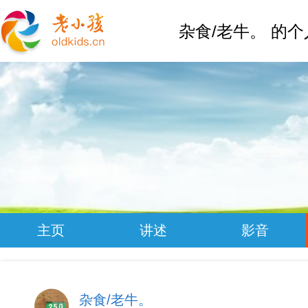
杂食/老牛。 的
主页
讲述
影音
杂食/老牛。