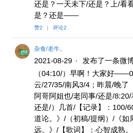
还是？一天未下/还是？上/看看
是？还是——
赞
2
|
评论2
杂食/老牛。
2021-08-29
·
发布了一条微
（04:10/）早啊！大家好——08
云/27/35/南风3/4；昨晨/晚了
阿哥阿姐也/老同事/还是/8:20
还是/）几首/【记录】：100/
道论。》/（初稿/提纲）/《如
远。》/【歌词】：心智成熟。