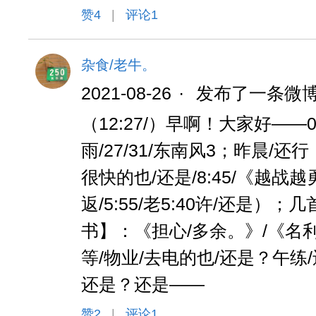
赞
4
|
评论1
杂食/老牛。
2021-08-26
·
发布了一条微
（12:27/）早啊！大家好——08
雨/27/31/东南风3；昨晨/还行（
很快的也/还是/8:45/《越战越
返/5:55/老5:40许/还是）；几
书】：《担心/多余。》/《名利
等/物业/去电的也/还是？午练/
还是？还是——
赞
2
|
评论1