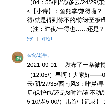
（04：55/四/优/多云/24/29/东北
<【小诗】：鱼熊掌/兼得啦？
得/就是得到你不的/惊讶至极
（注：昨夜/一得也……还是
赞
9
|
评论1
杂食/老牛。
2021-09-01
·
发布了一条微
（12:05/）早啊！大家好——0
云/阴/27/35/西南风3；昨晨/早
启/保护也/还是/8时许/看不动
5:10/老5:00/）几首/【记录】