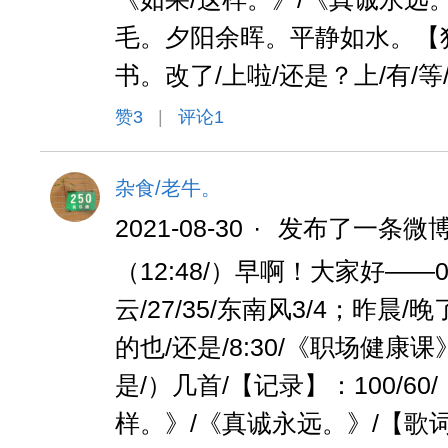
毛。夕阳余晖。平静如水。【
书。改了/上啦/还是？上/有/
赞
3
|
评论1
杂食/老牛。
2021-08-30
·
发布了一条微
（12:48/）早啊！大家好——08
云/27/35/东南风3/4；昨晨/
的也/还是/8:30/《职场健康课
是/）几首/【记录】：100/6
样。》/《真诚永远。》/【歌