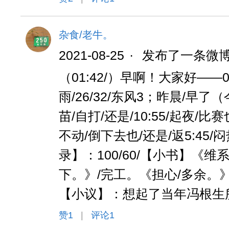
杂食/老牛。
2021-08-25
·
发布了一条微
（01:42/）早啊！大家好——08
雨/26/32/东风3；昨晨/早了（今
苗/自打/还是/10:55/起夜/比赛
不动/倒下去也/还是/返5:45/闷
录】：100/60/【小书】《维
下。》/完工。《担心/多余。
【小议】：想起了当年冯根生
赞
1
|
评论1