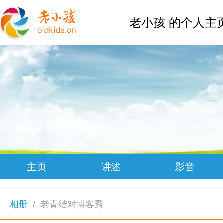
老小孩 的个人主
主页
讲述
影音
相册
/
老青结对博客秀