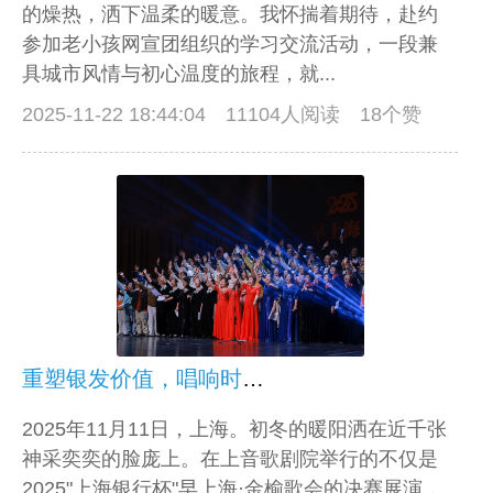
的燥热，洒下温柔的暖意。我怀揣着期待，赴约
参加老小孩网宣团组织的学习交流活动，一段兼
具城市风情与初心温度的旅程，就...
2025-11-22 18:44:04
11104人阅读 18个赞
重塑银发价值，唱响时代新声——2025“上海银行杯”早上海·金榆歌会圆满落幕
2025年11月11日，上海。初冬的暖阳洒在近千张
神采奕奕的脸庞上。在上音歌剧院举行的不仅是
2025"上海银行杯"早上海·金榆歌会的决赛展演，