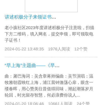
讲述积极分子来领证书啦！
老小孩社区2023年度讲述积极分子注意啦，扫描
下方二维码，填入网名，提交申领，即可领取电
子证书！
2024-01-22 13:48:35
1976人阅读 12个赞
“早上海”主题曲——《早上海》！
曲：屠巴海词：吴含章蒋帅编曲：吴节演唱：温
牧雅朝霞映红上海，浦江晨钟激荡心扉，眼含一
缕春晖，用心赞美往昔值得回味，潮起潮落岁月
轮回，时光留存智慧，何必浪费你说人...
2024-01-20 18:06:46
10661人阅读 24个赞