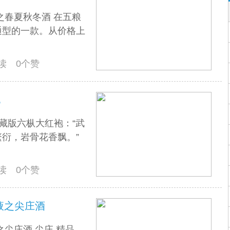
之春夏秋冬酒 在五粮
通型的一款。从价格上
阅读 0个赞
袍
藏版六枞大红袍：“武
衍，岩骨花香飘。”
阅读 0个赞
液之尖庄酒
尖庄酒 尖庄 精品