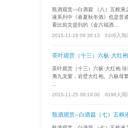
瓶酒观赏—白酒篇 （八）五粮液
液系列中《春夏秋冬酒》也是普
看比前文提到的《金六福酒...
2015-11-29 09:39:13
5105人
茶叶观赏（十三）六枞·大红
茶叶观赏（十三）六枞·大红袍 珍
夷九龙窠，岩壁大红袍。六枞母繁
...
2015-11-25 09:19:00
8198人
瓶酒观赏--白酒篇（七）五粮
瓶酒观赏—白酒篇 （七）五粮液之