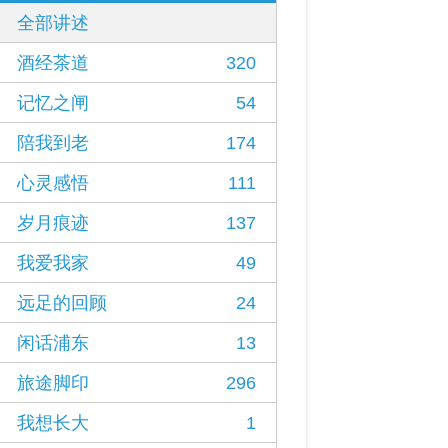
全部讲述
酒经茶道
320
记忆之闸
54
陪我到老
174
心灵感悟
111
岁月痕迹
137
我爱我家
49
远足的回顾
24
闲话浦东
13
旅途脚印
296
我想长大
1