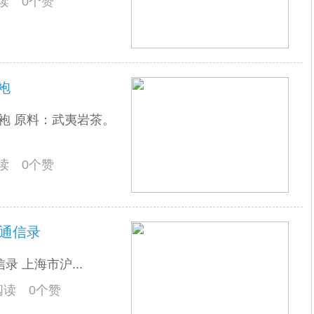
阅读 0个赞
袍
袍 原料：武夷岩茶。
阅读 0个赞
班通信录
 上海市沪...
人阅读 0个赞