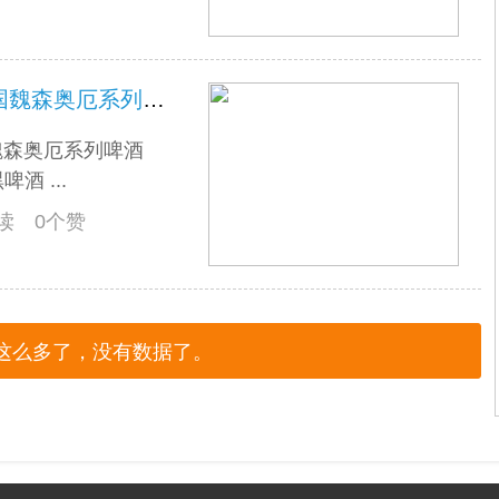
瓶酒观赏--啤酒篇（十八）德国魏森奥厄系列啤酒
魏森奥厄系列啤酒
 ...
阅读 0个赞
这么多了，没有数据了。