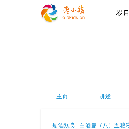
岁月
主页
讲述
瓶酒观赏--白酒篇（八）五粮