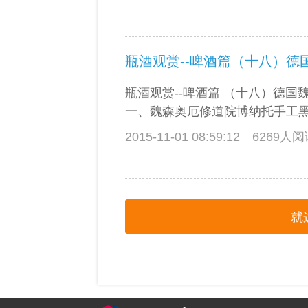
瓶酒观赏--啤酒篇 （十八）德国
一、魏森奥厄修道院博纳托手工黑啤酒
2015-11-01 08:59:12
6269人
就