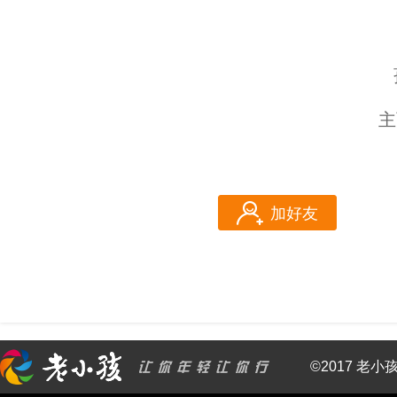
主
加好友
©2017 老