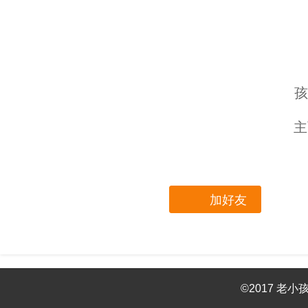
孩
主
加好友
©2017 老