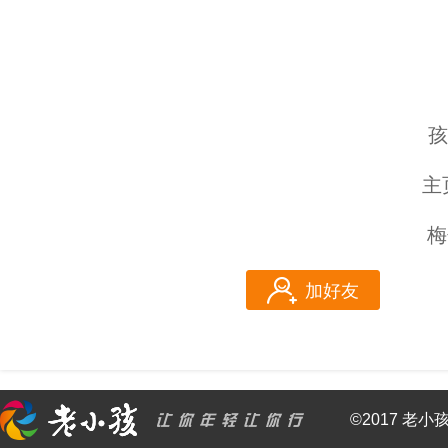
孩
主
梅
加好友
©2017 老