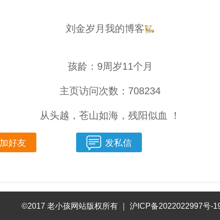
刘金岁月我的博客
孩龄：9周岁11个月
主页访问次数：708234
从头越，苍山如海，残阳似血 ！
加好友
发私信
©2017 老小孩网站版权所有
｜
沪ICP备2022022997号-1