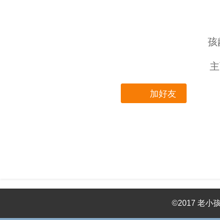
孩
主
加好友
©2017 老