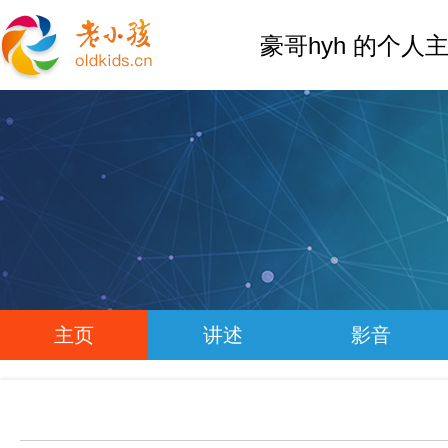
豪哥hyh 的个人
主页
讲述
影音