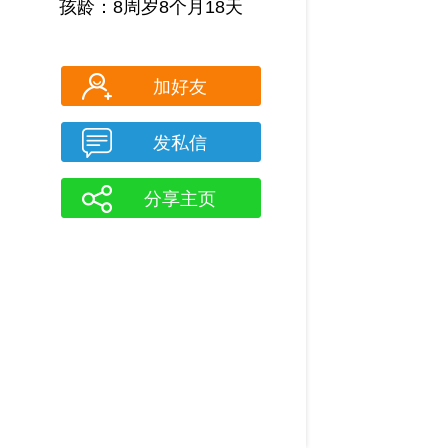
孩龄：8周岁8个月18天
加好友
发私信
分享主页