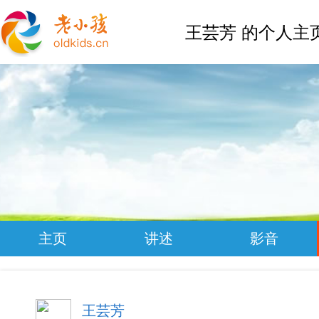
王芸芳 的个人主
主页
讲述
影音
王芸芳