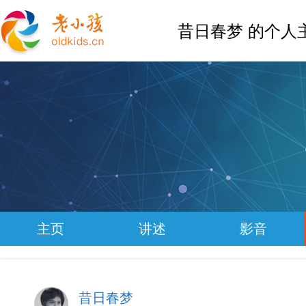
昔日春梦 的个人
主页
讲述
影音
昔日春梦