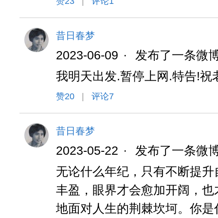
赞
23
|
评论1
昔日春梦
2023-06-09
·
发布了一条微
我明天出发.暂停上网.特告!祝
赞
20
|
评论7
昔日春梦
2023-05-22
·
发布了一条微
无论什么年纪，只有不断提升
丰盈，眼界才会愈加开阔，也
地面对人生的荆棘坎坷。你是