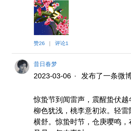
赞
26
|
评论1
昔日春梦
2023-03-06
·
发布了一条微
惊蛰节到闻雷声，震醒蛰伏越
柳色犹浅，桃李意初浓。轻雷
横舒。惊蛰时节，仓庚嘤鸣，