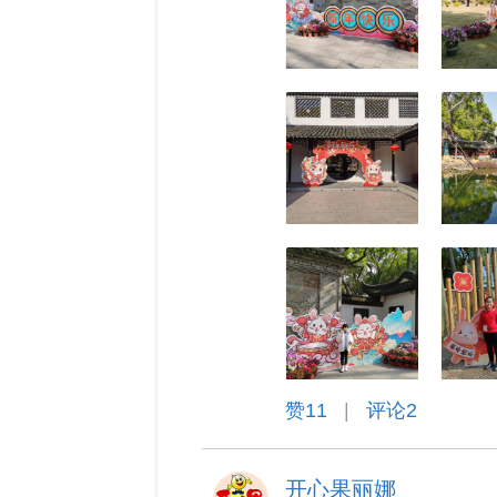
赞
11
|
评论2
开心果丽娜