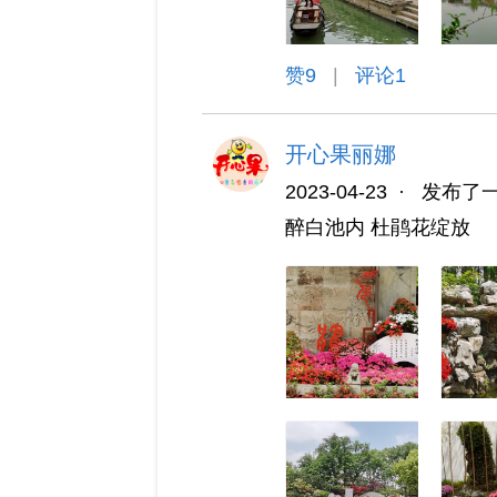
赞
9
|
评论1
开心果丽娜
2023-04-23
·
发布了
醉白池内 杜鹃花绽放