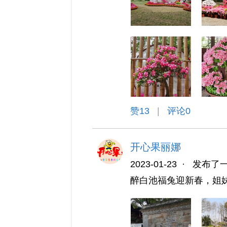
赞
13
|
评论0
开心果丽娜
2023-01-23
·
发布了
醉白池福兔迎新春，姐