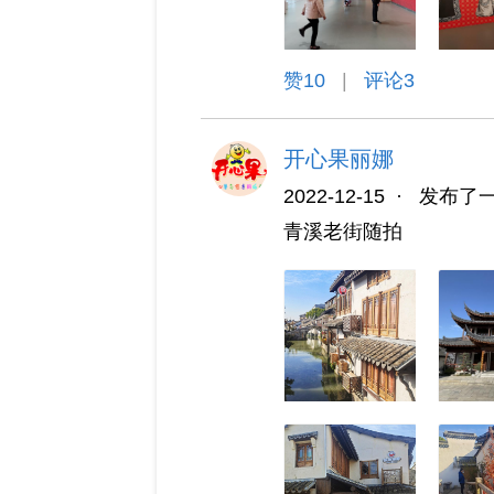
赞
10
|
评论3
开心果丽娜
2022-12-15
·
发布了
青溪老街随拍