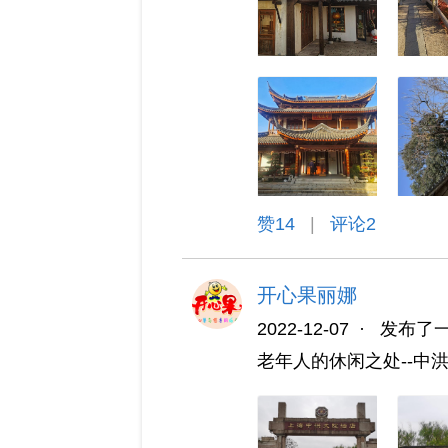
赞
14
|
评论2
开心果丽娜
2022-12-07
·
发布了
老年人的休闲之处--中