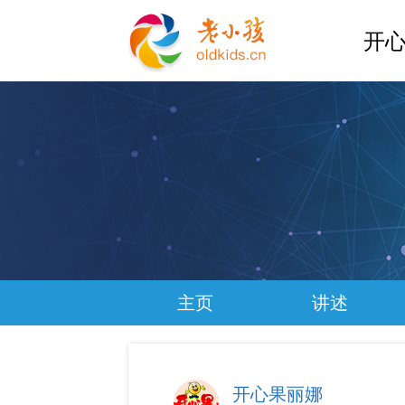
开心
主页
讲述
开心果丽娜