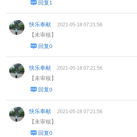
回复1
快乐奉献
2021-05-18 07:21:56
【未审核】
回复0
快乐奉献
2021-05-18 07:21:56
【未审核】
回复0
快乐奉献
2021-05-18 07:21:56
【未审核】
回复0