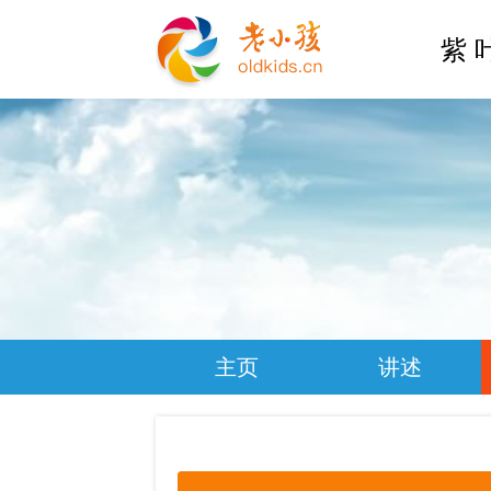
紫 
主页
讲述