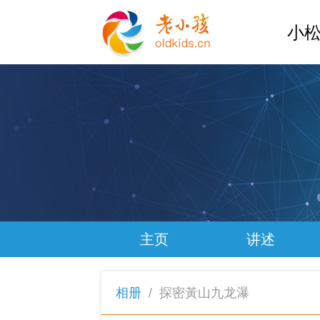
小松
主页
讲述
相册
/
探密黃山九龙瀑