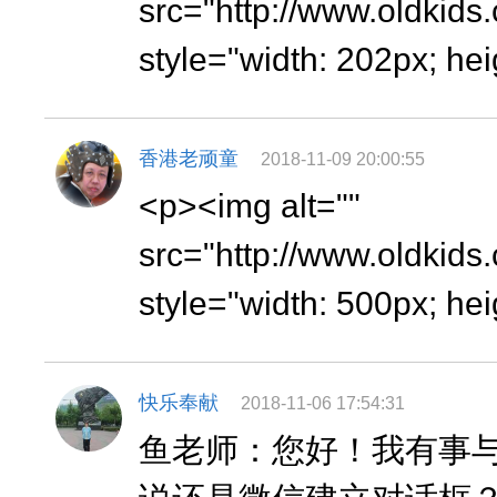
src="http://www.oldkid
style="width: 202px; hei
香港老顽童
2018-11-09 20:00:55
<p><img alt=""
src="http://www.oldkid
style="width: 500px; hei
快乐奉献
2018-11-06 17:54:31
鱼老师：您好！我有事