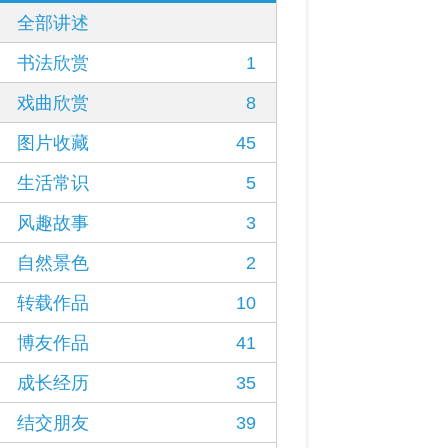
全部讲述
书法欣赏
1
戏曲欣赏
8
图片收藏
45
生活常识
5
风趣故事
3
自然景色
2
转载作品
10
博友作品
41
成长经历
35
结交朋友
39