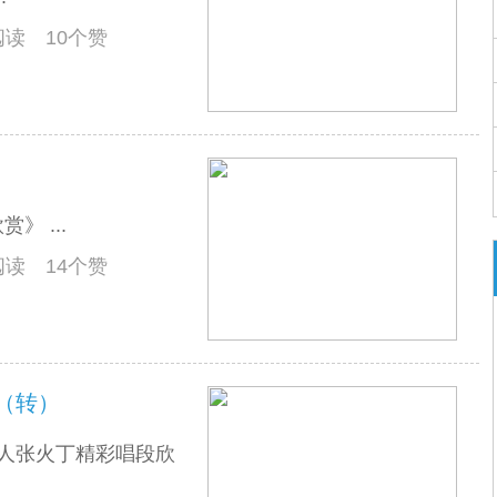
人阅读 10个赞
 ...
人阅读 14个赞
（转）
派传人张火丁精彩唱段欣