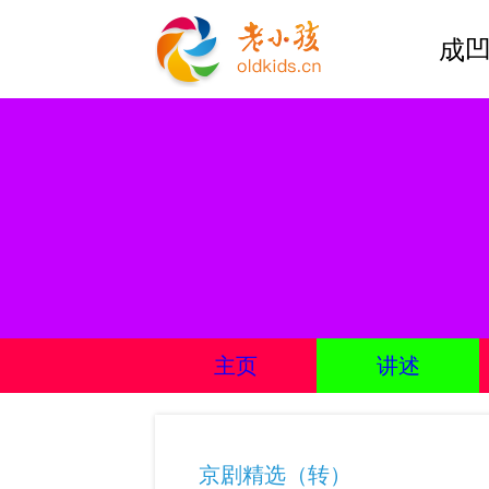
成凹
主页
讲述
京剧精选（转）