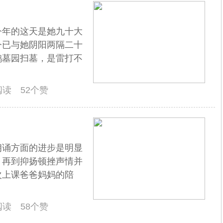
今年的这天是她九十大
今已与她阴阳两隔二十
鹤墓园扫墓，是雷打不
人阅读 52个赞
朗诵方面的进步是明显
，再到抑扬顿挫声情并
次上课爸爸妈妈的陪
人阅读 58个赞