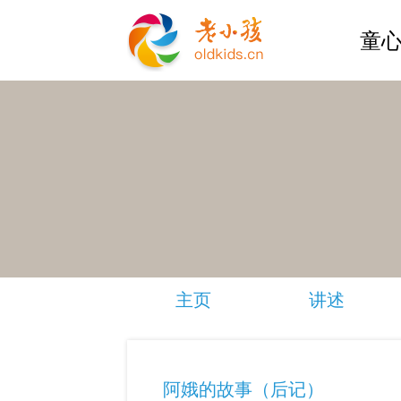
童心
主页
讲述
阿娥的故事（后记）