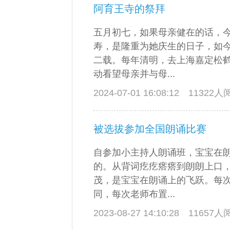
阿育王寺的祭拜
五月初七，如果母亲健在的话，
寿，是隆重为她庆生的日子，如
二载。每年清明，去上海嘉定松
动看望母亲并与母...
2024-07-01 16:08:12
11322
被选拔参加全国朗诵比赛
自参加小主持人朗诵班，宝宝在
的。从背词疙疙瘩瘩到朗朗上口
茂，是宝宝在朗诵上的飞跃。每
同，每次老师布置...
2023-08-27 14:10:28
11657