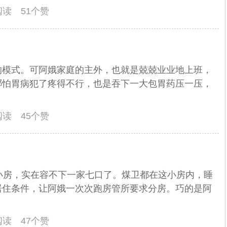
人阅读 51个赞
的模式。可阿娥家庭的主外，也就是兢兢业业地上班，
哪怕胃病犯了疼得不行，也是吞下一大包胃药压一压，
人阅读 45个赞
小房，实在容不下一家七口了。煤卫都在这小房内，睡
居住条件，让阿娥一次次跑房管所要求分房。巧的是阿
人阅读 47个赞