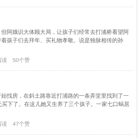
，但阿娥识大体顾大局，让孩子们经常去打浦桥看望阿
带着孩子们去拜年、买礼物孝敬。说是独脉相传的孙
人阅读 50个赞
开始找房，在斜土路靠近打浦路的一条弄堂里找到了一
元买下了。在这儿她又生养了三个孩子。一家七口蜗居
人阅读 47个赞