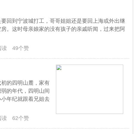
是要回到宁波城打工，哥哥姐姐还是要回上海或外出继
空房。这时母亲娘家的没有孩子的亲戚听闻，过来把阿
人阅读 49个赞
代初的四明山麓，家有
积弱的年代，四明山间
小小年纪就跟着兄姐去
人阅读 62个赞