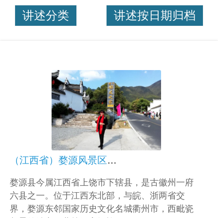
讲述分类
讲述按日期归档
（江西省）婺源风景区三日游记
婺源县今属江西省上饶市下辖县，是古徽州一府
六县之一。位于江西东北部，与皖、浙两省交
界，婺源东邻国家历史文化名城衢州市，西毗瓷