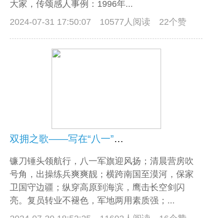
大家，传颂感人事例：1996年...
2024-07-31 17:50:07
10577人阅读 22个赞
双拥之歌——写在“八一”建军节前夕
镰刀锤头领航行，八一军旗迎风扬；清晨营房吹
号角，出操练兵爽爽靓；横跨南国至漠河，保家
卫国守边疆；纵穿高原到海滨，鹰击长空剑闪
亮。复员转业不褪色，军地两用素质强；...