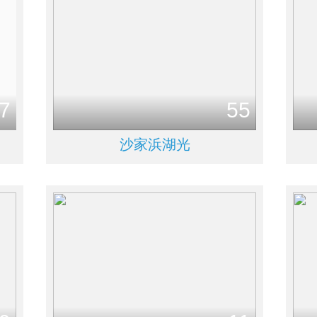
7
55
沙家浜湖光