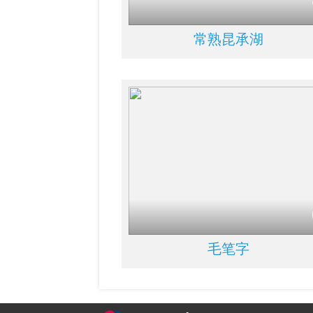
常熟昆承湖
毛笔字