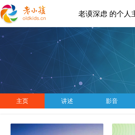
老谟深虑 的个人
主页
讲述
影音