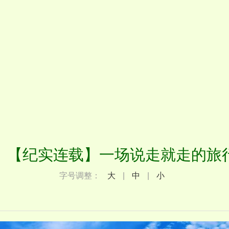
】【纪实连载】一场说走就走的旅
字号调整：
大
|
中
|
小