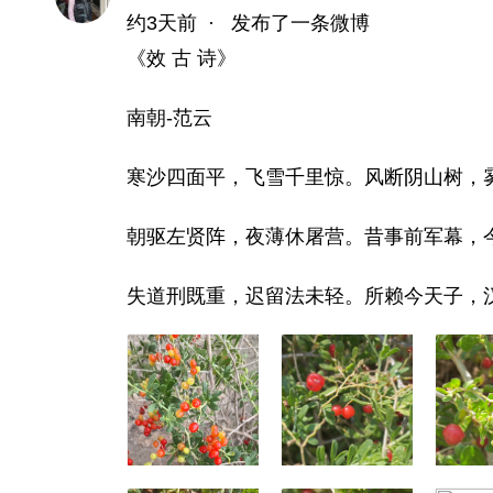
约3天前
·
发布了一条微博
《效 古 诗》
南朝-范云
寒沙四面平，飞雪千里惊。风断阴山树，
朝驱左贤阵，夜薄休屠营。昔事前军幕，
失道刑既重，迟留法未轻。所赖今天子，