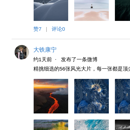
赞
7
|
评论0
大铁康宁
约1天前
·
发布了一条微博
精挑细选的56张风光大片，每一张都是顶