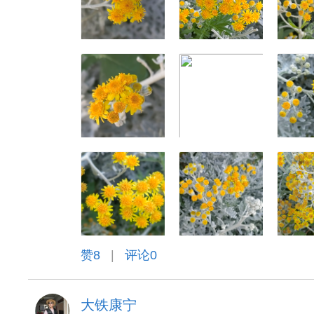
赞
8
|
评论0
大铁康宁