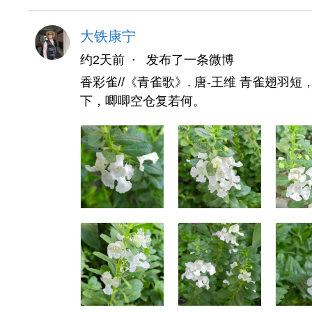
大铁康宁
约2天前
·
发布了一条微博
香彩雀//《青雀歌》. 唐-王维 青雀翅
下，唧唧空仓复若何。