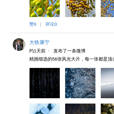
赞
6
|
评论0
大铁康宁
约1天前
·
发布了一条微博
精挑细选的56张风光大片，每一张都是顶