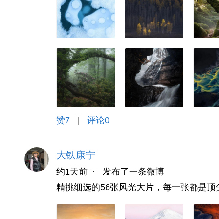
赞
7
|
评论0
大铁康宁
约1天前
·
发布了一条微博
精挑细选的56张风光大片，每一张都是顶