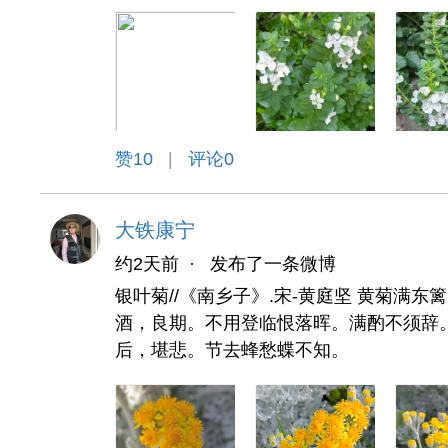
赞
10
|
评论0
大铁康宁
约2天前
·
发布了一条微博
银叶菊//《南乡子》.宋-黄庭坚 黄菊满
酒，良期。不用登临恨落晖。满酌不须辞
后，堪悲。节去蜂愁蝶不知。