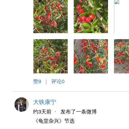
赞
9
|
评论0
大铁康宁
约3天前
·
发布了一条微博
《龟堂杂兴》节选