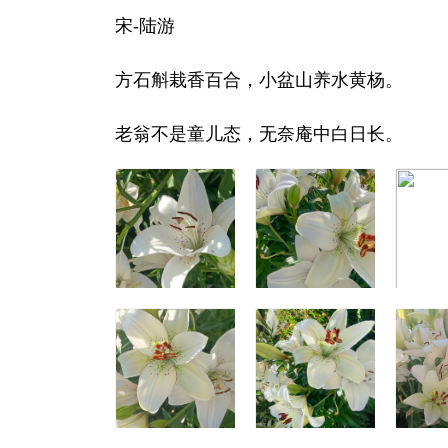
宋-陆游
方石斛栽香百合，小盆山养水黄杨。
老翁不是童儿态，无奈庵中白日长。