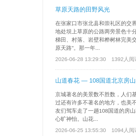
草原天路的田野风光
在张家口市张北县和崇礼区的交
地处坝上草原的公路两旁景色十
梯田、村落、岩壁和桦树林完美交
原天路"。那一年...
2026-06-28 13:29:30
1392人
山道春花 — 108国道北京房
京城著名的美景数不胜数，人们
过还有许多不著名的地方，也美
友们驾车走了一趟108国道的房
心旷神怡。山花...
2026-06-25 13:55:30
1094人