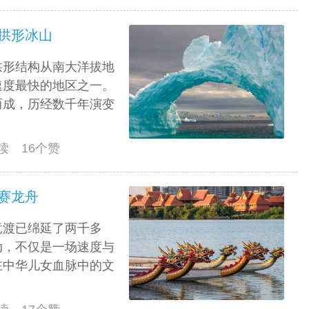
拱形冰山
拱形结构从南大洋拔地
速度最快的地区之一。
而成，历经数千年演变
阅读 16个赞
赛龙舟
竞渡已绵延了两千多
动，不仅是一场速度与
在中华儿女血脉中的文