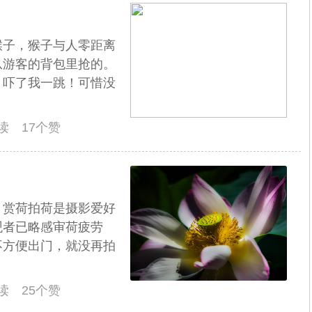
猴子，猴子与人零距离
从游客的背包里抢的。
，吓了我一跳！可惜没
阅读 17个赞
，赏荷拍荷是摄影爱好
观者已略感审荷疲劳
不方便出门，就没再拍
阅读 25个赞