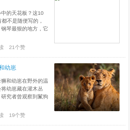
中的天花板？这10
首都不是随便写的，
。钢琴最狠的地方，它
阅读 21个赞
和幼崽
母狮和幼崽在野外的温
会将幼崽藏在灌木丛
。研究者曾观察到鬣狗
阅读 19个赞