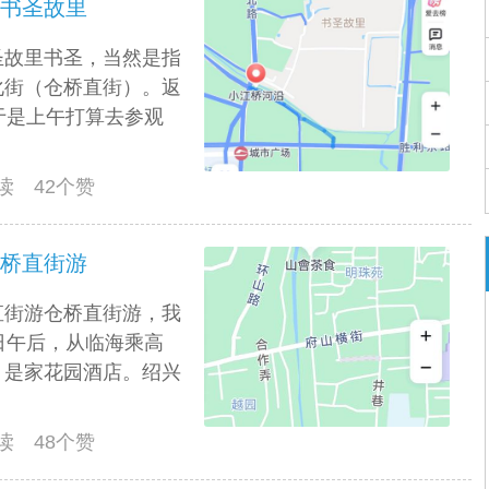
兴书圣故里
圣故里书圣，当然是指
化街（仓桥直街）。返
于是上午打算去参观
阅读 42个赞
仓桥直街游
直街游仓桥直街游，我
日午后，从临海乘高
，是家花园酒店。绍兴
阅读 48个赞