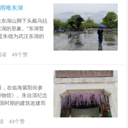
烟雨唯东湖
唯东湖山脚下头戴乌毡
湖的形象。"东湖暂
是朱德为武汉东湖的
人阅读 49个赞
日，在临海紫阳街参
博物馆》。朱自清纪念
民国时期的建筑改建而
阅读 43个赞