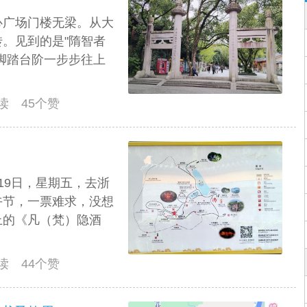
心广场门楼无梁。从大
。见到的是"隋智者
脚踏台阶一步步往上
阅读 45个赞
19日，星期五，去浙
午节，一票难求，没想
上的《凡（梵）隐酒
阅读 44个赞