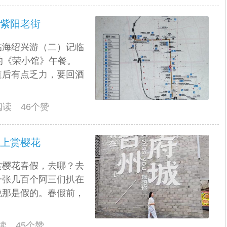
海紫阳老街
临海绍兴游（二）记临
的《荣小馆》午餐。
道后有点乏力，要回酒
人阅读 46个赞
路上赏樱花
赏樱花春假，去哪？去
一张几百个阿三们扒在
说那是假的。春假前，
阅读 45个赞