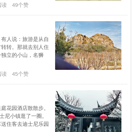
人阅读 49个赞
？有人说：旅游是从自
方转转。那就去别人住
一独立的小山，名狮
人阅读 45个赞
皇庭花园酒店散散步。
迪士尼小镇逛了一圈。
车送住客去迪士尼乐园