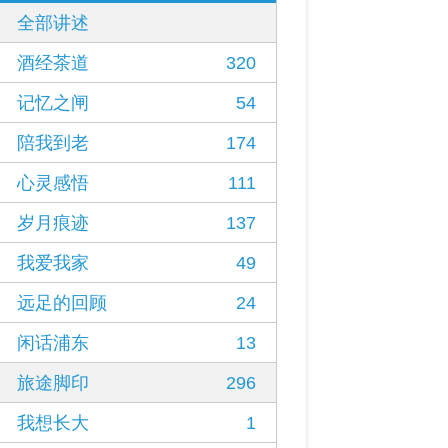
全部讲述
酒经茶道
320
记忆之闸
54
陪我到老
174
心灵感悟
111
岁月痕迹
137
我爱我家
49
远足的回顾
24
闲话浦东
13
旅途脚印
296
我想长大
1